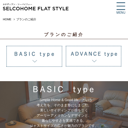
HOME
プランのご紹介
プランのご紹介
「Simple Home & Good life」という
考え方を、そのまま形にしました。
美しいサイディングが目を引く
アーリーアメリカンなデザインと、
暮らしやすさを実感できる、
ジャストサイズの広さが魅力のプランです。